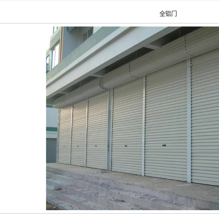
水晶门
全铝门
铝卷门
伸缩门
澳式无声门
电动遥控门
卷闸门配件