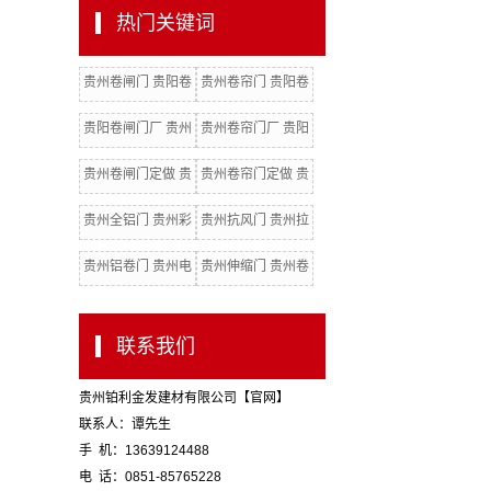
热门关键词
贵州卷闸门 贵阳卷
贵州卷帘门 贵阳卷
闸门
帘门 贵州卷闸门厂
贵阳卷闸门厂 贵州
贵州卷帘门厂 贵阳
卷闸门批发
卷帘门厂 贵阳电动
贵州卷闸门定做 贵
贵州卷帘门定做 贵
门
阳卷闸门定做
阳卷帘门定做
贵州全铝门 贵州彩
贵州抗风门 贵州拉
钢门
闸门 贵州水晶门
贵州铝卷门 贵州电
贵州伸缩门 贵州卷
动卷闸门
闸门配件
联系我们
贵州铂利金发建材有限公司【官网】
联系人：谭先生
手 机：13639124488
电 话：0851-85765228