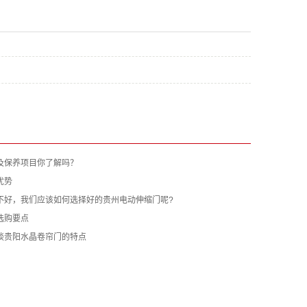
及保养项目你了解吗？
优势
不好，我们应该如何选择好的贵州电动伸缩门呢?
选购要点
谈贵阳水晶卷帘门的特点