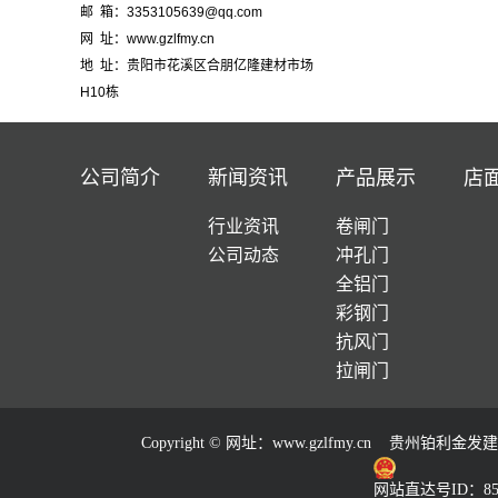
邮 箱：3353105639@qq.com
网 址：www.gzlfmy.cn
地 址：贵阳市花溪区合朋亿隆建材市场
H10栋
公司简介
新闻资讯
产品展示
店
行业资讯
卷闸门
公司动态
冲孔门
全铝门
彩钢门
抗风门
拉闸门
Copyright © 网址：
www.gzlfmy.cn
贵州铂利金发建材
网站直达号ID：857