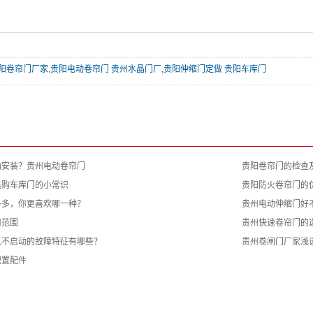
阳卷帘门厂家,贵阳电动卷帘门 贵州水晶门厂,贵阳伸缩门定做 贵阳车库门
确安装？贵州电动卷帘门
贵阳卷帘门的检查
选购车库门的小常识
贵阳防火卷帘门的
多多，你更喜欢哪一种？
贵州电动伸缩门好
用范围
贵州快速卷帘门的
机不启动的故障特征有哪些？
贵州卷闸门厂家浅
配置配件