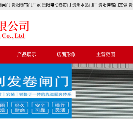
闸门 贵阳卷帘门厂家 贵阳电动卷帘门 贵州水晶门厂 贵阳伸缩门定做 
产品展示
店面形象
主营范围
卷闸门
冲孔门
全铝门
彩钢门
抗风门
拉闸门