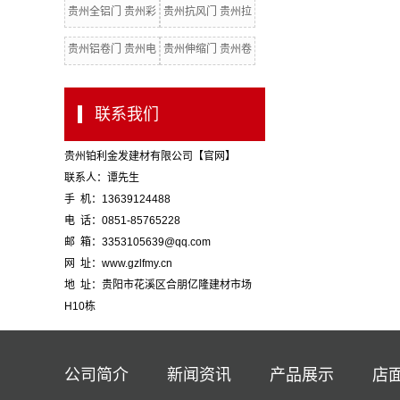
贵州全铝门 贵州彩
贵州抗风门 贵州拉
钢门
闸门 贵州水晶门
贵州铝卷门 贵州电
贵州伸缩门 贵州卷
动卷闸门
闸门配件
联系我们
贵州铂利金发建材有限公司【官网】
联系人：谭先生
手 机：13639124488
电 话：0851-85765228
邮 箱：3353105639@qq.com
网 址：www.gzlfmy.cn
地 址：贵阳市花溪区合朋亿隆建材市场
H10栋
公司简介
新闻资讯
产品展示
店