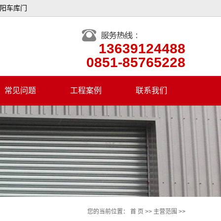
贵阳车库门
13639124488
0851-85765228
常见问题
工程案例
联系我们
您的当前位置：
首 页
>>
主营范围
>>