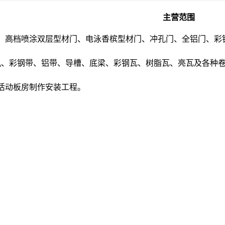
水晶门
主营范围
铝卷门
：
高档喷涂双层型材门、电泳香槟型材门、冲孔门、全铝门、彩
伸缩门
机、彩钢带、铝带、导槽、底梁、彩钢瓦、树脂瓦、亮瓦及各种
澳式无声门
电动遥控门
活动板房制作安装工程。
卷闸门配件