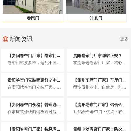
卷闸门
冲孔门
新闻资讯
更多
【贵阳卷帘门厂家】卷帘门...
贵阳卷帘门厂家哪家正规？
卷帘门材质多样，适配不同场景，选对材质能提升使用寿命与使用体验。以下简洁介绍贵阳市场常见卷帘门材质，同时推荐贵州铂利金发...
在贵阳选卷帘门厂家，核心是认准正规资质，避免无资质小作坊带来的质量、售后隐患。贵州铂利金发建材有限公司，是贵阳本地正规专...
贵阳卷帘门安装哪家好？本...
【贵州车库门厂家】车库门...
在贵阳找卷帘门安装厂家，很多人都怕遇到报价虚高、偷工减料、售后失联、安装不规范的问题。尤其贵阳多雨、多风、临街商铺多，卷...
很多贵州业主、自建房、别墅、小区车库在选门时，关心的就是车库门多少钱一平方。价格受材质、款式、电机、厚度、安装等影响很大...
【贵阳卷帘门价格】普通卷...
【贵阳卷帘门厂家】铝合金...
在家庭装修或商铺改造过程中，卷帘门因其防盗、隔音、占用空间小等优点，成为车库、店铺、仓库等场所的常见选择。对于预算规划而...
1. 铝合金卷帘门 • 优点：轻、好看、不生锈、价格适中 • 适合：小区车库、家用、商铺门...
【贵阳卷帘门厂家】抗风卷...
贵州电动卷帘门厂家：防火...