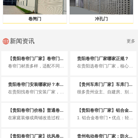
卷闸门
冲孔门
新闻资讯
更多
【贵阳卷帘门厂家】卷帘门...
贵阳卷帘门厂家哪家正规？
卷帘门材质多样，适配不同场景，选对材质能提升使用寿命与使用体验。以下简洁介绍贵阳市场常见卷帘门材质，同时推荐贵州铂利金发...
在贵阳选卷帘门厂家，核心是认准正规资质，避免无资质小作坊带来的质量、售后隐患。贵州铂利金发建材有限公司，是贵阳本地正规专...
贵阳卷帘门安装哪家好？本...
【贵州车库门厂家】车库门...
在贵阳找卷帘门安装厂家，很多人都怕遇到报价虚高、偷工减料、售后失联、安装不规范的问题。尤其贵阳多雨、多风、临街商铺多，卷...
很多贵州业主、自建房、别墅、小区车库在选门时，关心的就是车库门多少钱一平方。价格受材质、款式、电机、厚度、安装等影响很大...
【贵阳卷帘门价格】普通卷...
【贵阳卷帘门厂家】铝合金...
在家庭装修或商铺改造过程中，卷帘门因其防盗、隔音、占用空间小等优点，成为车库、店铺、仓库等场所的常见选择。对于预算规划而...
1. 铝合金卷帘门 • 优点：轻、好看、不生锈、价格适中 • 适合：小区车库、家用、商铺门...
【贵阳卷帘门厂家】抗风卷...
贵州电动卷帘门厂家：防火...