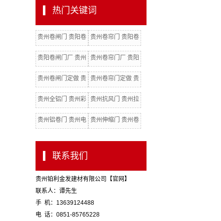
热门关键词
贵州卷闸门 贵阳卷
贵州卷帘门 贵阳卷
闸门
帘门 贵州卷闸门厂
贵阳卷闸门厂 贵州
贵州卷帘门厂 贵阳
卷闸门批发
卷帘门厂 贵阳电动
贵州卷闸门定做 贵
贵州卷帘门定做 贵
门
阳卷闸门定做
阳卷帘门定做
贵州全铝门 贵州彩
贵州抗风门 贵州拉
钢门
闸门 贵州水晶门
贵州铝卷门 贵州电
贵州伸缩门 贵州卷
动卷闸门
闸门配件
联系我们
贵州铂利金发建材有限公司【官网】
联系人：谭先生
手 机：13639124488
电 话：0851-85765228