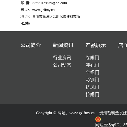
邮 箱：3353105639@qq.com
网 址：www.gzlfmy.cn
地 址：贵阳市花溪区合朋亿隆建材市场
H10栋
公司简介
新闻资讯
产品展示
店
行业资讯
卷闸门
公司动态
冲孔门
全铝门
彩钢门
抗风门
拉闸门
Copyright © 网址：
www.gzlfmy.cn
贵州铂利金发建材
网站直达号ID：857