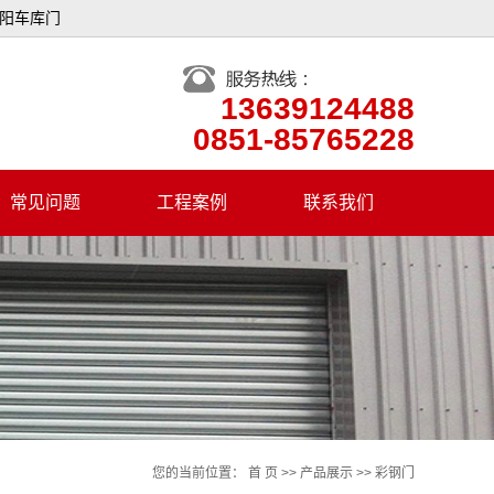
贵阳车库门
13639124488
0851-85765228
常见问题
工程案例
联系我们
您的当前位置：
首 页
>>
产品展示
>>
彩钢门