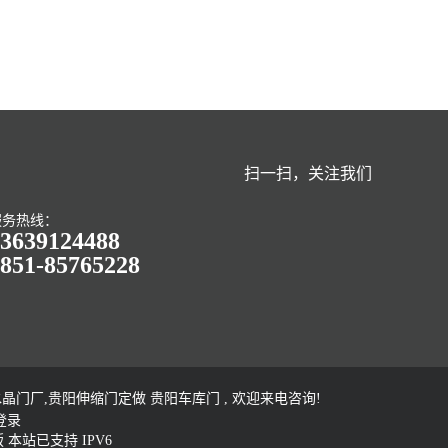
扫一扫，关注我们
服务热线：
3639124488
851-85765228
门厂,贵阳伸缩门定做 贵阳车库门 , 欢迎来电咨询!
登录
版
本站已支持 IPV6