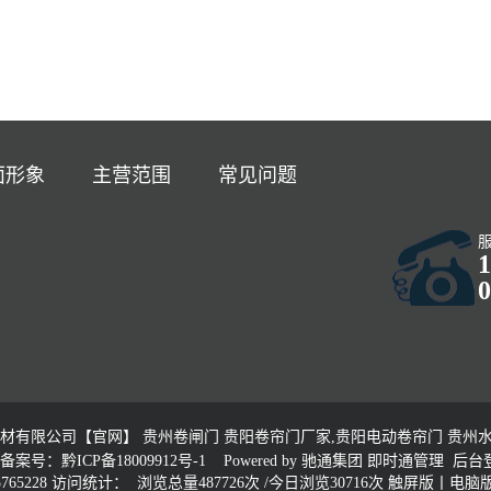
面形象
主营范围
常见问题
1
0
有限公司【官网】 贵州卷闸门 贵阳卷帘门厂家,贵阳电动卷帘门 贵州水晶
备案号：黔ICP备18009912号-1
Powered by
驰通集团
即时通管理
后台
65228 访问统计： 浏览总量487726次 /今日浏览30716次
触屏版
丨
电脑