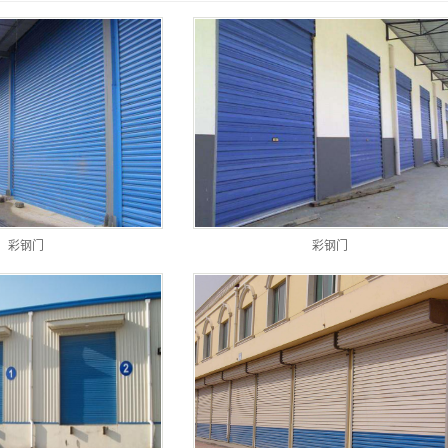
水晶门
铝卷门
伸缩门
澳式无声门
电动遥控门
卷闸门配件
彩钢门
彩钢门