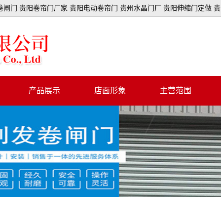
闸门 贵阳卷帘门厂家 贵阳电动卷帘门 贵州水晶门厂 贵阳伸缩门定做 
产品展示
店面形象
主营范围
卷闸门
冲孔门
全铝门
彩钢门
抗风门
拉闸门