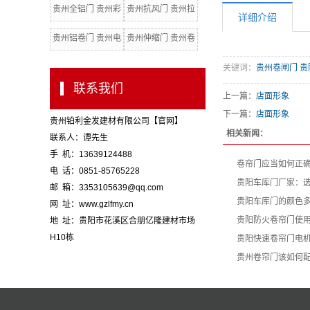
贵州全铝门 贵州彩
贵州抗风门 贵州拉
详细介绍
钢门
闸门 贵州水晶门
贵州铝卷门 贵州电
贵州伸缩门 贵州卷
动卷闸门
闸门配件
关键词：
贵州卷闸门 贵
联系我们
上一篇：
店面形象
下一篇：
店面形象
贵州铂利金发建材有限公司【官网】
相关新闻：
联系人：谭先生
手 机：13639124488
卷帘门应当如何正
电 话：0851-85765228
贵阳车库门厂家：
邮 箱：3353105639@qq.com
贵阳车库门的颜色
网 址：www.gzlfmy.cn
贵阳防火卷帘门使
地 址：贵阳市花溪区合朋亿隆建材市场
H10栋
贵阳快速卷帘门电
贵州卷帘门该如何