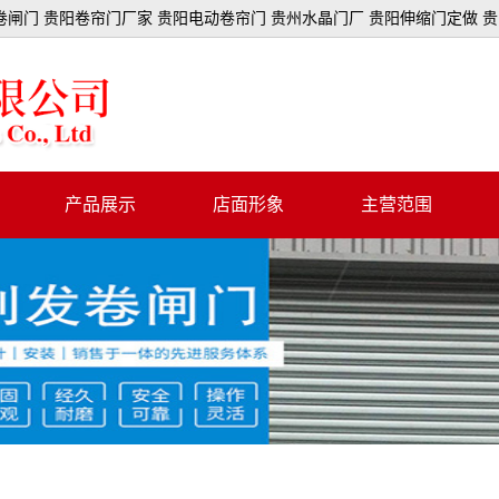
闸门 贵阳卷帘门厂家 贵阳电动卷帘门 贵州水晶门厂 贵阳伸缩门定做 
产品展示
店面形象
主营范围
卷闸门
冲孔门
全铝门
彩钢门
抗风门
拉闸门