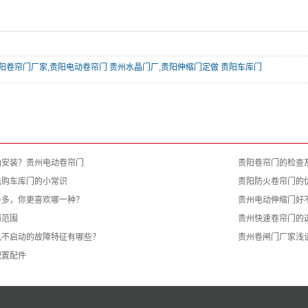
阳卷帘门厂家,贵阳电动卷帘门 贵州水晶门厂,贵阳伸缩门定做 贵阳车库门
确安装？贵州电动卷帘门
贵阳卷帘门的检查
选购车库门的小常识
贵阳防火卷帘门的
多多，你更喜欢哪一种？
贵州电动伸缩门好
用范围
贵州快速卷帘门的
机不启动的故障特征有哪些？
贵州卷闸门厂家浅
配置配件