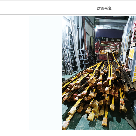
水晶门
店面形象
铝卷门
伸缩门
澳式无声门
电动遥控门
卷闸门配件