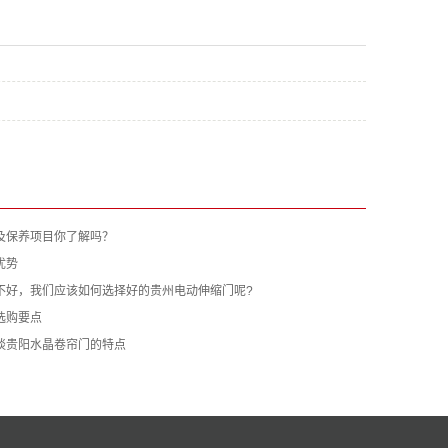
及保养项目你了解吗？
优势
不好，我们应该如何选择好的贵州电动伸缩门呢?
选购要点
谈贵阳水晶卷帘门的特点