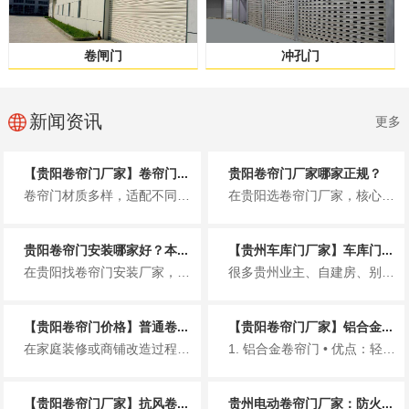
卷闸门
冲孔门
新闻资讯
更多
【贵阳卷帘门厂家】卷帘门...
贵阳卷帘门厂家哪家正规？
卷帘门材质多样，适配不同场景，选对材质能提升使用寿命与使用体验。以下简洁介绍贵阳市场常见卷帘门材质，同时推荐贵州铂利金发...
在贵阳选卷帘门厂家，核心是认准正规资质，避免无资质小作坊带来的质量、售后隐患。贵州铂利金发建材有限公司，是贵阳本地正规专...
贵阳卷帘门安装哪家好？本...
【贵州车库门厂家】车库门...
在贵阳找卷帘门安装厂家，很多人都怕遇到报价虚高、偷工减料、售后失联、安装不规范的问题。尤其贵阳多雨、多风、临街商铺多，卷...
很多贵州业主、自建房、别墅、小区车库在选门时，关心的就是车库门多少钱一平方。价格受材质、款式、电机、厚度、安装等影响很大...
【贵阳卷帘门价格】普通卷...
【贵阳卷帘门厂家】铝合金...
在家庭装修或商铺改造过程中，卷帘门因其防盗、隔音、占用空间小等优点，成为车库、店铺、仓库等场所的常见选择。对于预算规划而...
1. 铝合金卷帘门 • 优点：轻、好看、不生锈、价格适中 • 适合：小区车库、家用、商铺门...
【贵阳卷帘门厂家】抗风卷...
贵州电动卷帘门厂家：防火...